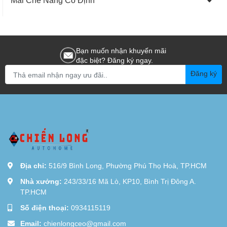
Bạn muốn nhận khuyến mãi
đặc biệt? Đăng ký ngay.
Đăng ký
Địa chỉ:
516/9 Bình Long, Phường Phú Thọ Hoà, TP.HCM
Nhà xưởng:
243/33/16 Mã Lò, KP10, Bình Trị Đông A.
TP.HCM
Số điện thoại:
0934115119
Email:
chienlongceo@gmail.com