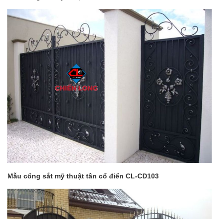
Mẫu cổng sắt mỹ thuật tân cổ điển CL-CD103