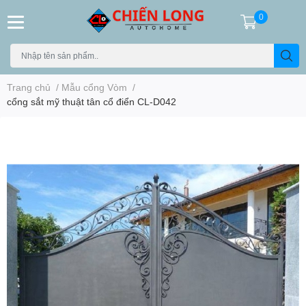
0
Trang chủ
/
Mẫu cổng Vòm
/
cổng sắt mỹ thuật tân cổ điển CL-D042