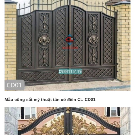
Mẫu cổng sắt mỹ thuật tân cổ điển CL-CD01