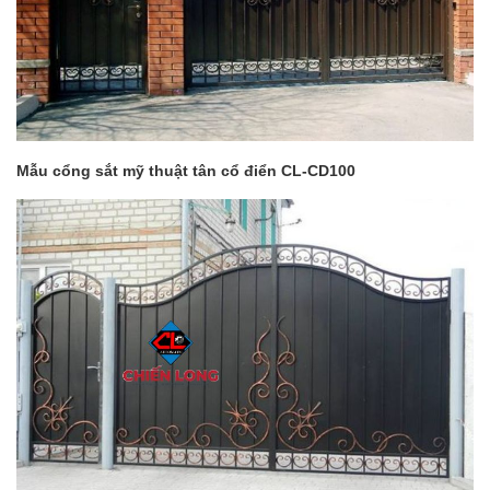
Mẫu cổng sắt mỹ thuật tân cổ điển CL-CD100