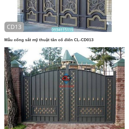
Mẫu cổng sắt mỹ thuật tân cổ điển CL-CD013