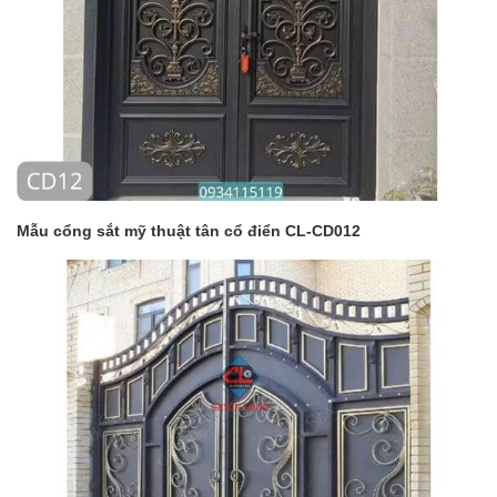
Mẫu cổng sắt mỹ thuật tân cổ điển CL-CD012