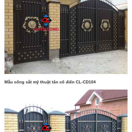
Mẫu cổng sắt mỹ thuật tân cổ điển CL-CD104