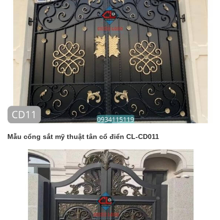
Mẫu cổng sắt mỹ thuật tân cổ điển CL-CD011