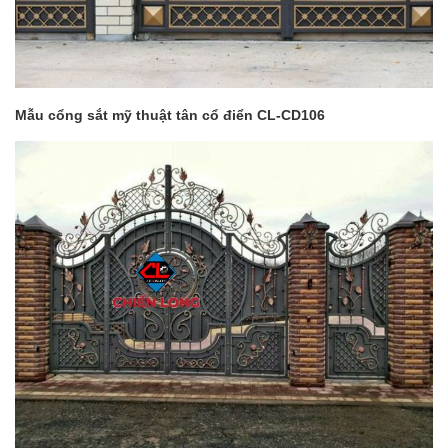
Mẫu cổng sắt mỹ thuật tân cổ điển CL-CD106