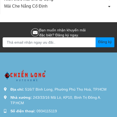
Mái Che Nắng Cố Định
Bạn muốn nhận khuyến mãi
đặc biệt? Đăng ký ngay.
Đăng ký
Địa chỉ:
516/7 Bình Long, Phường Phú Thọ Hoà, TP.HCM
Nhà xưởng:
243/33/16 Mã Lò, KP10, Bình Trị Đông A.
TP.HCM
Số điện thoại:
0934115119