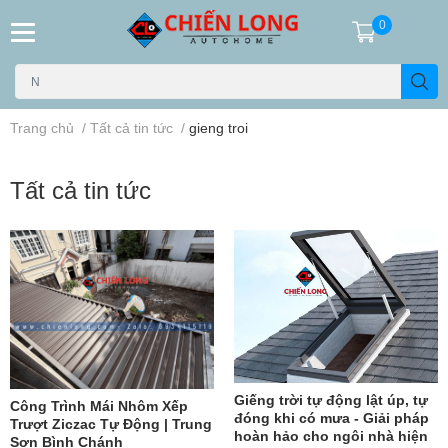
0
Trang chủ
/
Tất cả tin tức
/
gieng troi
Tất cả tin tức
Giếng trời tự động lật úp, tự
Công Trình Mái Nhôm Xếp
đóng khi có mưa - Giải pháp
Trượt Ziczac Tự Động | Trung
hoàn hảo cho ngôi nhà hiện
Sơn Bình Chánh