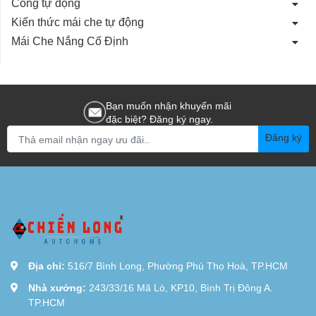
Cổng tự động
Kiến thức mái che tự động
Mái Che Nắng Cố Định
Bạn muốn nhận khuyến mãi
đặc biệt? Đăng ký ngay.
Đăng ký
Địa chỉ:
516/7 Bình Long, Phường Phú Thọ Hoà, TP.HCM
Nhà xưởng:
243/33/16 Mã Lò, KP10, Bình Trị Đông A.
TP.HCM