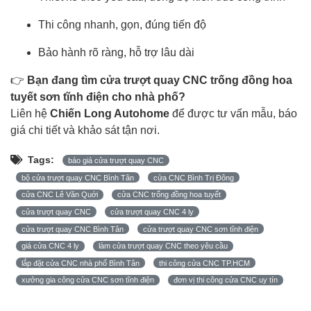
Thi công nhanh, gọn, đúng tiến độ
Bảo hành rõ ràng, hỗ trợ lâu dài
👉
Bạn đang tìm cửa trượt quay CNC trống đồng hoa
tuyết sơn tĩnh điện cho nhà phố?
Liên hệ
Chiến Long Autohome
để được tư vấn mẫu, báo
giá chi tiết và khảo sát tận nơi.
Tags:
báo giá cửa trượt quay CNC
bộ cửa trượt quay CNC Bình Tân
cửa CNC Bình Trị Đông
cửa CNC Lê Văn Quới
cửa CNC trống đồng hoa tuyết
cửa trượt quay CNC
cửa trượt quay CNC 4 ly
cửa trượt quay CNC Bình Tân
cửa trượt quay CNC sơn tĩnh điện
giá cửa CNC 4 ly
làm cửa trượt quay CNC theo yêu cầu
lắp đặt cửa CNC nhà phố Bình Tân
thi công cửa CNC TP.HCM
xưởng gia công cửa CNC sơn tĩnh điện
đơn vị thi công cửa CNC uy tín