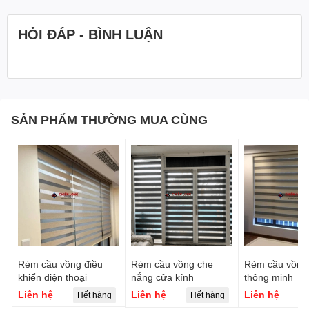
HỎI ĐÁP - BÌNH LUẬN
SẢN PHẨM THƯỜNG MUA CÙNG
Rèm cầu vồng điều
Rèm cầu vồng che
Rèm cầu vồng 
khiển điện thoại
nắng cửa kính
thông minh
Liên hệ
Liên hệ
Liên hệ
Hết hàng
Hết hàng
H