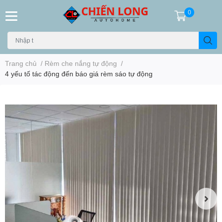
0
Trang chủ
/
Rèm che nắng tự động
/
4 yếu tố tác động đến báo giá rèm sáo tự động