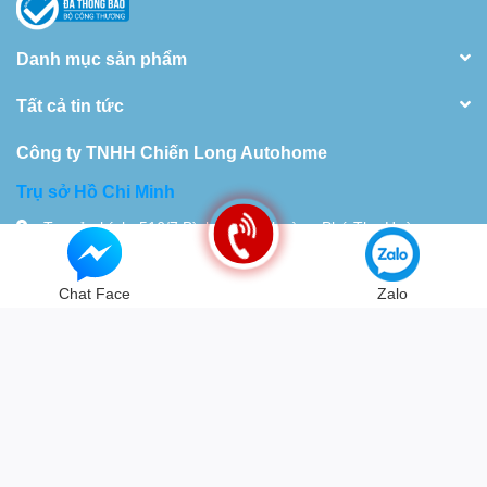
Danh mục sản phẩm
Tất cả tin tức
Công ty TNHH Chiến Long Autohome
Trụ sở Hồ Chi Minh
Trụ sở chính: 516/7 Bình Long, Phường Phú Thọ Hoà,
TP.HCM Nhà xưởng 28 Đường 18D,Khu Phố 10, Bình Hưng
Hòa. TP.HCM
Chat Face
Zalo
Tel:
0934115119
© Bản quyền thuộc về
Chiến Long - Automatic
| Cung cấp bởi
Sapo