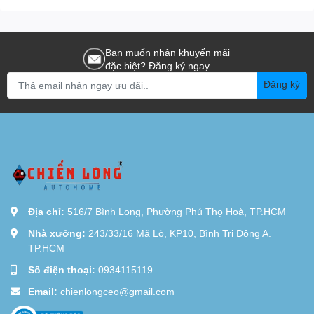
Bạn muốn nhận khuyến mãi
đặc biệt? Đăng ký ngay.
Đăng ký
Địa chỉ:
516/7 Bình Long, Phường Phú Thọ Hoà, TP.HCM
Nhà xưởng:
243/33/16 Mã Lò, KP10, Bình Trị Đông A.
TP.HCM
Số điện thoại:
0934115119
Email:
chienlongceo@gmail.com