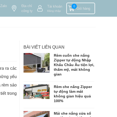
 Zalo
Địa chỉ
Tài khoản
0
Giỏ hàng
công ty
Đăng nhập
BÀI VIẾT LIÊN QUAN
Rèm cuốn che nắng
Zipper tự động Nhập
Khẩu Châu Âu tiện lợi,
ưa ra các
thẩm mỹ, mát không
gian
những yếu
á rèm sáo
Rèm che nắng Zipper
tự động làm mát
iết trong
không gian hiệu quả
100%
Mái che nắng cửa sổ