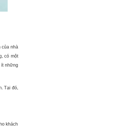
h của nhà
g, có một
 ít những
. Tại đó,
cho khách