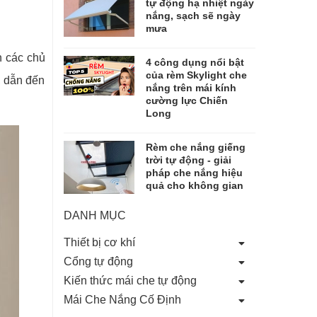
tự động hạ nhiệt ngày
nắng, sạch sẽ ngày
mưa
n các chủ
4 công dụng nổi bật
của rèm Skylight che
m, dẫn đến
nắng trên mái kính
cường lực Chiến
Long
Rèm che nắng giếng
trời tự động - giải
pháp che nắng hiệu
quả cho không gian
DANH MỤC
Thiết bị cơ khí
Cổng tự động
Kiến thức mái che tự động
Mái Che Nắng Cố Định